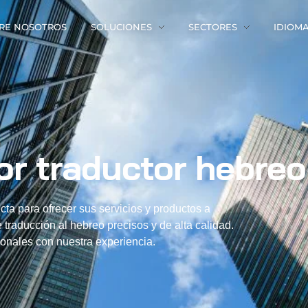
RE NOSOTROS
SOLUCIONES
SECTORES
IDIOM
or traductor hebreo
ta para ofrecer sus servicios y productos a
traducción al hebreo precisos y de alta calidad.
onales con nuestra experiencia.