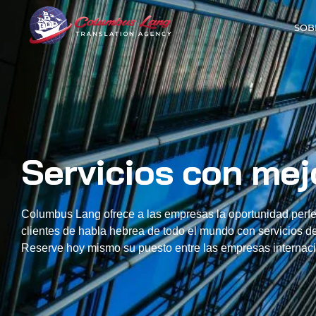
SOB
Columbus Lang
Servicios de traducción|
Servicios con mej
Columbus Lang ofrece a las empresas la oportunidad perfec
clientes de habla hebrea de todo el mundo con servicios de 
Reserve hoy mismo su puesto entre las empresas internaci