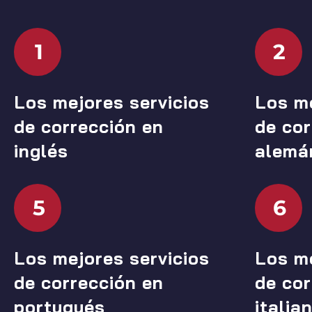
1
2
Los mejores servicios
Los me
de corrección en
de cor
inglés
alemá
5
6
Los mejores servicios
Los me
de corrección en
de cor
portugués
italia