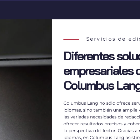
Servicios de ed
Diferentes solu
empresariales 
Columbus Lan
Columbus Lang no sólo ofrece serv
idiomas, sino también una amplia va
las variadas necesidades de redacci
ofrecer resultados precisos y coher
la perspectiva del lector. Gracias 
idiomas, en Columbus Lang asistim