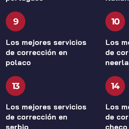
9
10
Los mejores servicios
Los me
de corrección en
de cor
polaco
neerl
13
14
Los mejores servicios
Los me
de corrección en
de cor
serbio
checo