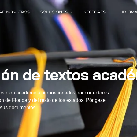
RE NOSOTROS
SOLUCIONES
SECTORES
IDIOM
ión de textos acad
rección académica proporcionados por correctores
n de Florida y del resto de los estados. Póngase
e sus documentos.