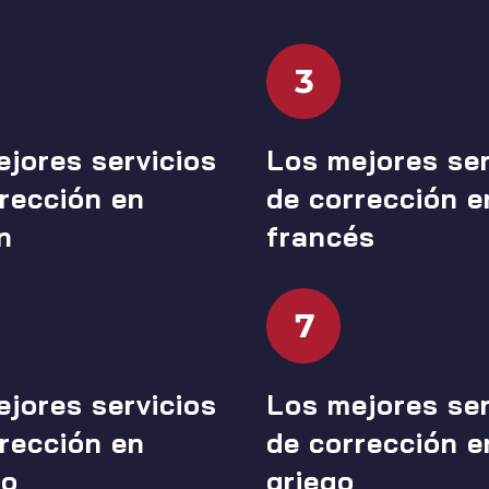
3
jores servicios
Los mejores ser
rección en
de corrección e
n
francés
7
jores servicios
Los mejores ser
rección en
de corrección e
no
griego