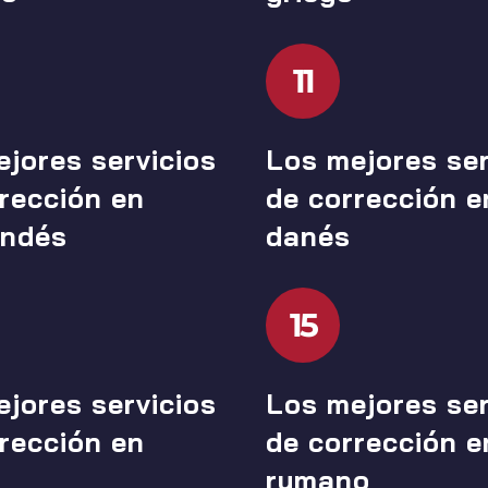
11
jores servicios
Los mejores ser
rección en
de corrección e
andés
danés
15
jores servicios
Los mejores ser
rección en
de corrección e
rumano